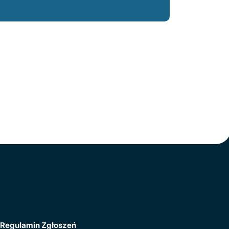
Regulamin Zgłoszeń