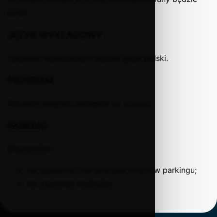
lunch.
JĘZYK WYKŁADOWY
Językiem wykładowym będzie język polski.
PROGRAM
Aktualny program dostępny
na stronie
.
PARKING
Organizator:
nie zapewnia i nie pokrywa kosztów parkingu;
nie zapewnia noclegów.