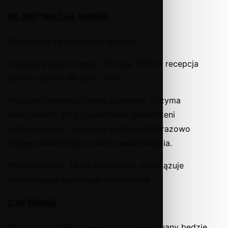
REJESTRACJA GOŚCI
Rejestracja na pierwszym piętrze.
Godziny pracy recepcji: 25 maja 2026 r. recepcja
będzie czynna od godz. 8.00
Podczas rejestracji każdy uczestnik otrzyma
identyfikator. Przy opuszczaniu przestrzeni
konferencyjnej i powrocie należy każdorazowo
okazać identyfikator celem zeskanowania.
Przypominamy, że na wydarzenie obowiązuje
wcześniejsza rejestracja internetowa.
CATERING
W ramach udziału w wydarzeniu serwowany będzie