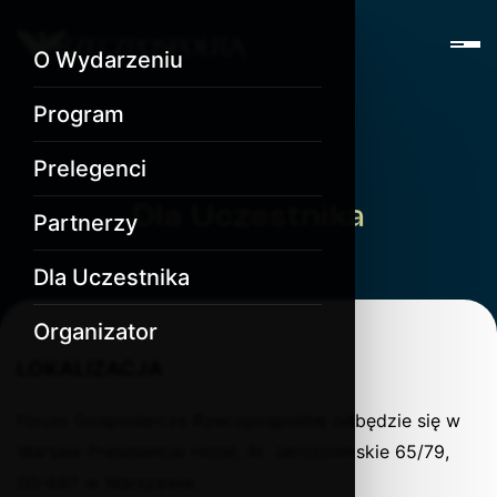
O Wydarzeniu
Program
Prelegenci
Dla Uczestnika
Partnerzy
Dla Uczestnika
Organizator
LOKALIZACJA
Forum Gospodarcze Rzeczpospolitej odbędzie się w
Warsaw Presidential Hotel, Al. Jerozolimskie 65/79,
00-697 w Warszawie.