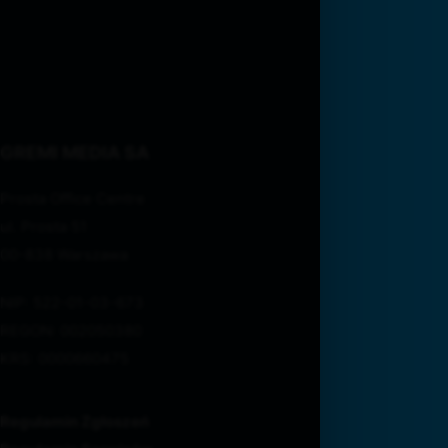
GREMI MEDIA SA
Prosta Office Centre
ul. Prosta 51
00-838 Warszawa
NIP: 522-01-03-673
REGON: 002050380
KRS: 0000660475
Regulamin Zgłoszeń