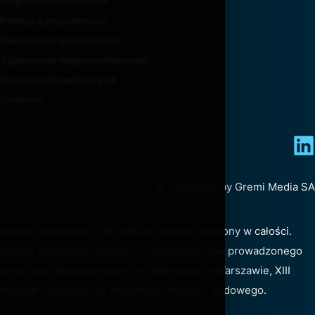
Regulamin Serwisów
Polityka prywatności
Deklaracja dostępności
Zgłaszanie nieprawidłowości
Zmiana ustawień zgód
Cookies
© Copyright by Gremi Media SA
Kapitał zakładowy 7.160.368,00 złotych opłacony w całości.
Spółka wpisana do Rejestru Przedsiębiorców prowadzonego
przez Sąd Rejonowy dla m. st. Warszawy w Warszawie, XIII
Wydział Gospodarczy Krajowego Rejestru Sądowego.