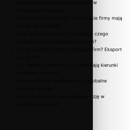
Budowa gospodarczej odporności w
turbulentnych czasach
Finansowanie ekspansji – czy polskie firmy mają
dostęp do kapitału?
Case studies sukcesów i porażek – czego
naprawdę uczą doświadczenia firm?
Jak geopolityka zmienia strategie firm? Eksport
bez granic?
Czy napięcia geopolityczne zmieniają kierunki
polskiego eksportu?
Bezpieczeństwo gospodarcze a globalne
łańcuchy dostaw.
Czy Europa Środkowa zastępuje Azję w
globalnej produkcji?
Wystąpienie