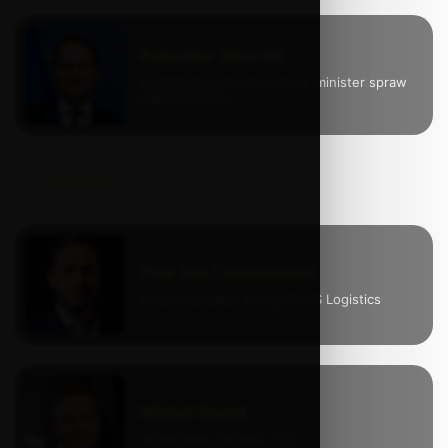
Radosław Sikorski
wiceprezes rady ministrów, minister spraw
zagranicznych
Prelegenci
Piotr Iwo Chmielewski
prezes zarządu, Rohlig SUUS Logistics
Michał Ciszek
wiceprezes zarządu, TDJ