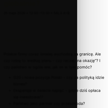
globalnie?
25 maja 2026 • 12:30 -13:30 • SALA A+B
Tematyka
Polskie firmy coraz śmielej wychodzą za granicę. Ale
czy robią to według planu – czy raczej „na okazję”? I
czy państwo w ogóle wie, jak im w tym pomóc?
G20 i nowa pozycja Polski – czy za polityką idzie
biznes?
Ekspansja w świecie napięć – gdzie dziś opłaca
się inwestować?
Państwo jako partner czy przeszkoda?