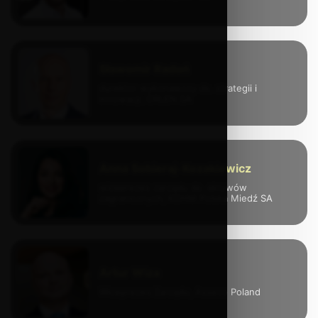
Sławomir Radoń
dyrektor wykonawczy ds. strategii i
innowacji, ORLEN SA
Anna Sobieraj-Kozakiewicz
wiceprezes zarządu ds. aktywów
zagranicznych, KGHM Polska Miedź SA
Artur Wiza
Wiceprezes Zarządu, Asseco Poland