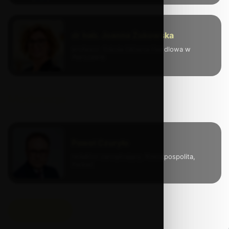
dr hab. Joanna Żukowska
profesor, Szkoła Główna Handlowa w
Warszawie
Moderacja
Paweł Czuryło
redaktor zarządzający, Rzeczpospolita,
Parkiet
Powrót