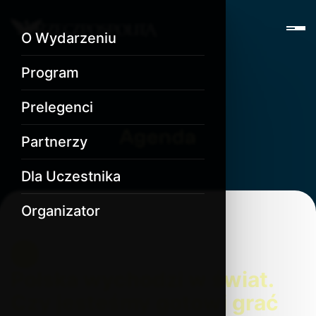
O Wydarzeniu
Program
Prelegenci
Agenda
Partnerzy
Dla Uczestnika
Organizator
Polska wychodzi w świat.
Czy jesteśmy gotowi grać