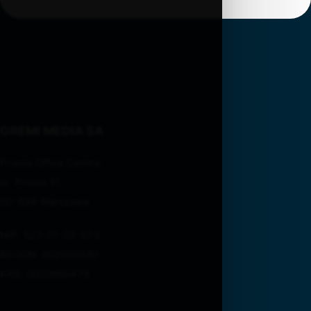
GREMI MEDIA SA
Prosta Office Centre
ul. Prosta 51
00-838 Warszawa
NIP: 522-01-03-673
REGON: 002050380
KRS: 0000660475