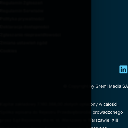
Regulamin Zgłoszeń
Regulamin Serwisów
Polityka prywatności
Deklaracja dostępności
Zgłaszanie nieprawidłowości
Zmiana ustawień zgód
Cookies
© Copyright by Gremi Media SA
Kapitał zakładowy 7.160.368,00 złotych opłacony w całości.
Spółka wpisana do Rejestru Przedsiębiorców prowadzonego
przez Sąd Rejonowy dla m. st. Warszawy w Warszawie, XIII