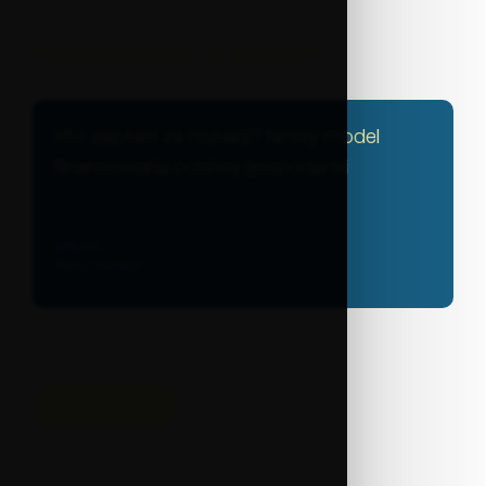
Weźmie udział w sesjach
Kto zapłaci za rozwój? Nowy model
finansowania polskiej gospodarki
WIĘCEJ
PRELEGENCI
POWRÓT