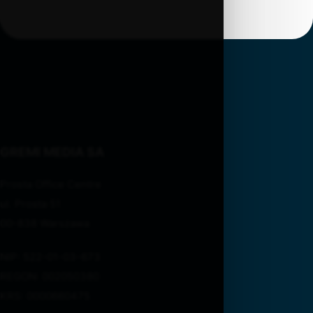
GREMI MEDIA SA
Prosta Office Centre
ul. Prosta 51
00-838 Warszawa
NIP: 522-01-03-673
REGON: 002050380
KRS: 0000660475