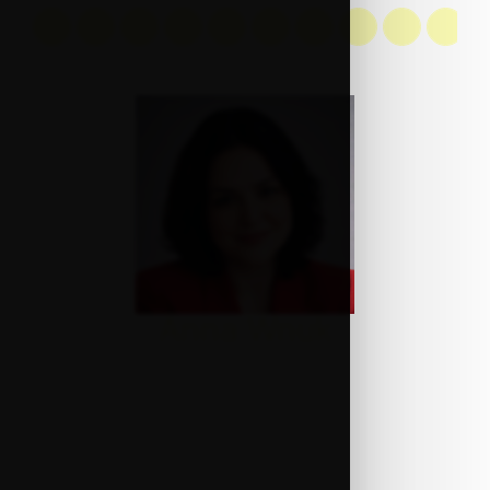
A
B
C
D
G
H
J
K
M
N
Anna Wnuk
Firma:
Polskie Stowarzyszenie Inwestorów
Kapitałowych
Stanowisko:
dyrektor zarządzająca