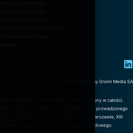
Regulamin Serwisów
Polityka prywatności
Deklaracja dostępności
Zgłaszanie nieprawidłowości
Zmiana ustawień zgód
Cookies
© Copyright by Gremi Media SA
Kapitał zakładowy 7.160.368,00 złotych opłacony w całości.
Spółka wpisana do Rejestru Przedsiębiorców prowadzonego
przez Sąd Rejonowy dla m. st. Warszawy w Warszawie, XIII
Wydział Gospodarczy Krajowego Rejestru Sądowego.