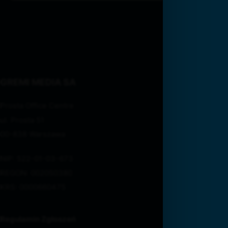
GREMI MEDIA SA
Prosta Office Centre
ul. Prosta 51
00-838 Warszawa
NIP: 522-01-03-673
REGON: 002050380
KRS: 0000660475
Regulamin Zgłoszeń