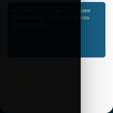
Kapitał bez paszportu? Zagraniczne
firmy w Polsce – motor wzrostu czy
ukryta zależność
WIĘCEJ
PRELEGENCI
POWRÓT