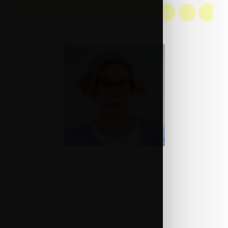
A
B
C
D
G
H
J
K
M
N
Anita Ryng
Firma:
IKEA Retail
Stanowisko:
Public Affairs Manager